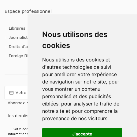
Espace professionnel
Libraires
Nous utilisons des
Journalistes
cookies
Droits d'auteur
Foreign Rights
Nous utilisons des cookies et
d'autres technologies de suivi
pour améliorer votre expérience
de navigation sur notre site, pour
vous montrer un contenu
personnalisé et des publicités
Abonnez-vous à notre Newsletter pour recevoir nos nouvelles
ciblées, pour analyser le trafic de
offres,
notre site et pour comprendre la
les dernières nouvelles, des informations sur les ventes et les
provenance de nos visiteurs.
promotions.
Votre adresse e-mail sera uniquement utilisée pour vous envoyer des
J'accepte
informations sur les actualités relatives au groupe Elidia. Vous pouvez vous