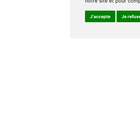
notre site et pour com
J'accepte
Je refus
Notre maison
Qui sommes nous
Nos auteurs