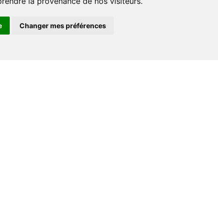
prendre la provenance de nos visiteurs.
e
Changer mes préférences
Espace professionnel
Libraires
Journalistes