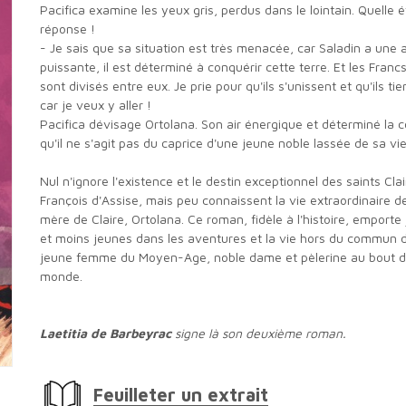
Pacifica examine les yeux gris, perdus dans le lointain. Quelle étrange
réponse !
- Je sais que sa situation est très menacée, car Saladin a une armée
puissante, il est déterminé à conquérir cette terre. Et les Franc
sont divisés entre eux. Je prie pour qu'ils s'unissent et qu'ils ti
car je veux y aller !
Pacifica dévisage Ortolana. Son air énergique et déterminé la convainc
qu'il ne s'agit pas du caprice d'une jeune noble lassée de sa vie f
Nul n'ignore l'existence et le destin exceptionnel des saints Claire et
François d'Assise, mais peu connaissent la vie extraordinaire de
mère de Claire, Ortolana. Ce roman, fidèle à l'histoire, emporte
et moins jeunes dans les aventures et la vie hors du commun 
jeune femme du Moyen-Age, noble dame et pèlerine au bout 
monde.
Laetitia de Barbeyrac
signe là son deuxième roman.
Feuilleter un extrait