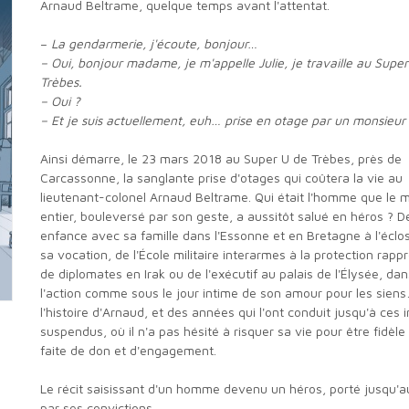
Arnaud Beltrame, quelque temps avant l'attentat.
–
La gendarmerie, j'écoute, bonjour…
– Oui, bonjour madame, je m'appelle Julie, je travaille au Super U à
Trèbes.
– Oui ?
– Et je suis actuellement, euh… prise en otage par un monsieur
Ainsi démarre, le 23 mars 2018 au Super U de Trèbes, près de
Carcassonne, la sanglante prise d'otages qui coûtera la vie au
lieutenant-colonel Arnaud Beltrame. Qui était l'homme que le
entier, bouleversé par son geste, a aussitôt salué en héros ? D
enfance avec sa famille dans l'Essonne et en Bretagne à l'éclo
sa vocation, de l'École militaire interarmes à la protection rap
de diplomates en Irak ou de l'exécutif au palais de l'Élysée, dan
l'action comme sous le jour intime de son amour pour les siens
l'histoire d'Arnaud, et des années qui l'ont conduit jusqu'à ces 
suspendus, où il n'a pas hésité à risquer sa vie pour être fidèle 
faite de don et d'engagement.
Le récit saisissant d'un homme devenu un héros, porté jusqu'au bout
par ses convictions.