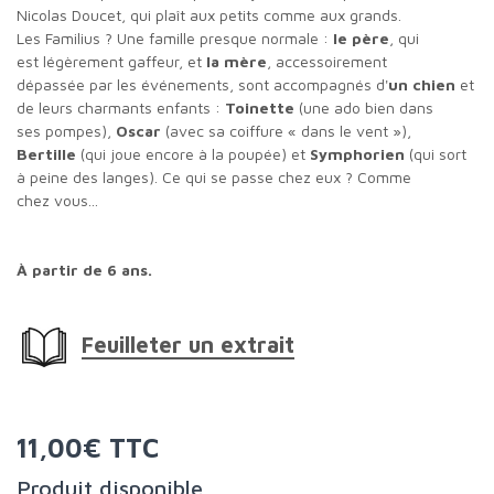
Nicolas Doucet, qui plaît aux petits comme aux grands.
Les Familius ? Une famille presque normale :
le père
, qui
est légèrement gaffeur, et
la mère
, accessoirement
dépassée par les événements, sont accompagnés d'
un chien
et
de leurs charmants enfants :
Toinette
(une ado bien dans
ses pompes),
Oscar
(avec sa coiffure « dans le vent »),
Bertille
(qui joue encore à la poupée) et
Symphorien
(qui sort
à peine des langes). Ce qui se passe chez eux ? Comme
chez vous...
À partir de 6 ans.
Feuilleter un extrait
11,00€ TTC
Produit disponible