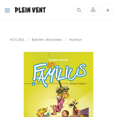
0
ACCUEIL
/
Bandes dessinées
/
Humour