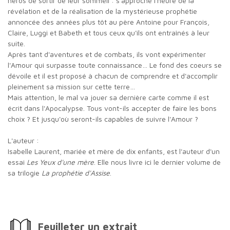
héros de sortir de leur sommeil : s'approche l'heure de la
révélation et de la réalisation de la mystérieuse prophétie
annoncée des années plus tôt au père Antoine pour François,
Claire, Luggi et Babeth et tous ceux qu'ils ont entraînés à leur
suite.
Après tant d'aventures et de combats, ils vont expérimenter
l'Amour qui surpasse toute connaissance… Le fond des coeurs se
dévoile et il est proposé à chacun de comprendre et d'accomplir
pleinement sa mission sur cette terre…
Mais attention, le mal va jouer sa dernière carte comme il est
écrit dans l'Apocalypse. Tous vont-ils accepter de faire les bons
choix ? Et jusqu'où seront-ils capables de suivre l'Amour ?
L'auteur :
Isabelle Laurent, mariée et mère de dix enfants, est l'auteur d'un
essai
Les Yeux d'une mère
. Elle nous livre ici le dernier volume de
sa trilogie
La prophétie d'Assise
.
Feuilleter un extrait